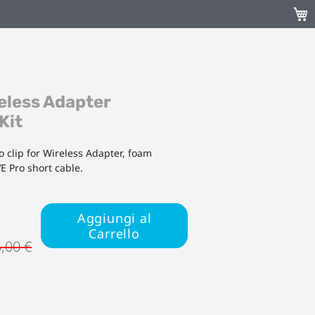
Carr
eless Adapter
Kit
o clip for Wireless Adapter, foam
E Pro short cable.
Aggiungi al
Carrello
,00 €