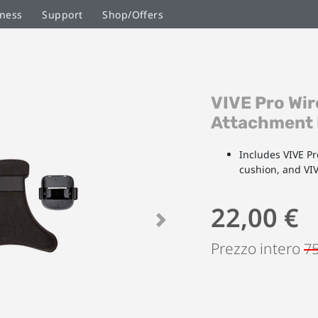
ness
Support
Shop/Offers
Vai
VIVE Pro Wir
all'inizio
della
Attachment 
galleria
di
Includes VIVE Pr
immagini
cushion, and VIV
22,00 €
Next
Prezzo intero
75