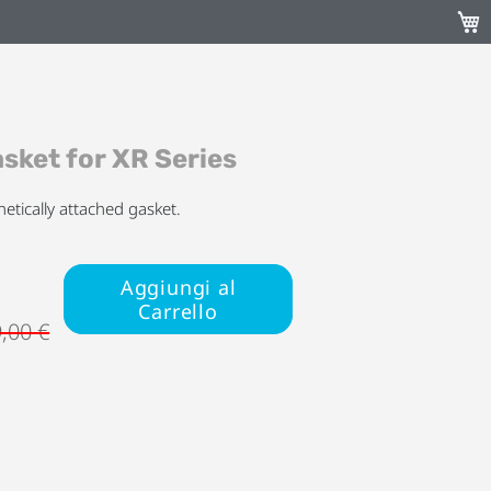
Carr
sket for XR Series
etically attached gasket.
Aggiungi al
Carrello
,00 €