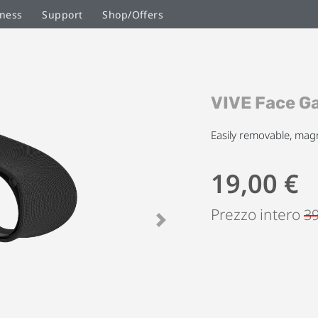
ness
Support
Shop/Offers
Vai
VIVE Face Ga
all'inizio
della
galleria
Easily removable, magn
di
immagini
19,00 €
Prezzo intero
39
Next