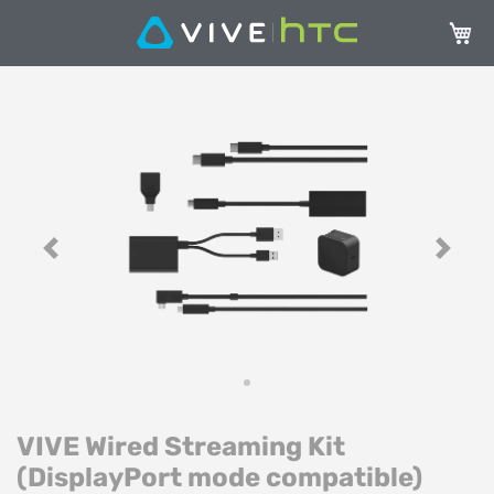
Carrel
Vai
Va
alla
all
fine
de
della
ga
galleria
di
di
im
immagini
Previous
Next
VIVE Wired Streaming Kit
(DisplayPort mode compatible)