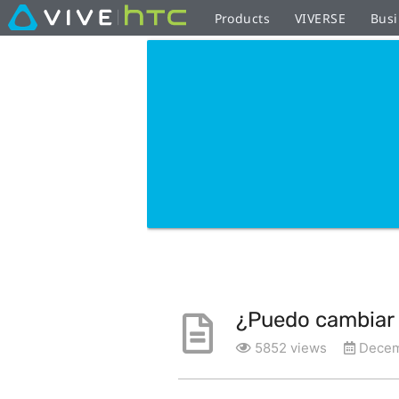
Products
VIVERSE
Busi
¿Puedo cambiar 
5852 views
Decem