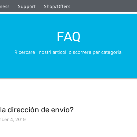
ness
Support
Shop/Offers
FAQ
Ricercare i nostri articoli o scorrere per categoria.
la dirección de envío?
ber 4, 2019