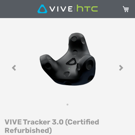
Mein 
Zum
Z
Ende
A
der
de
Bildgalerie
Bi
springen
sp
Previous
Next
VIVE Tracker 3.0 (Certified
Refurbished)