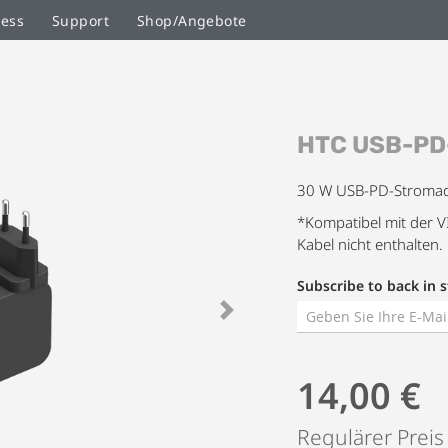
ness
Support
Shop/Angebote
Zum
HTC USB-PD-
Anfang
der
Bildgalerie
30 W USB-PD-Stroma
springen
*Kompatibel mit der 
Kabel nicht enthalten.
Subscribe to back in s
Next
14,00 €
Regulärer Preis