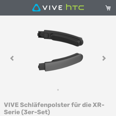
Mein 
Zum
Z
Ende
A
der
de
Bildgalerie
Bi
springen
sp
Previous
Next
VIVE Schläfenpolster für die XR-
Serie (3er-Set)