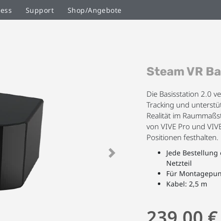
ness
Support
Shop/Angebote
Zum
Steam VR Ba
Anfang
der
Bildgalerie
Die Basisstation 2.0 ve
springen
Tracking und unterstüt
Realität im Raummaßst
von VIVE Pro und VIVE
Positionen festhalten.
Jede Bestellung 
Next
Netzteil
Für Montagepun
Kabel: 2,5 m
239,00 €