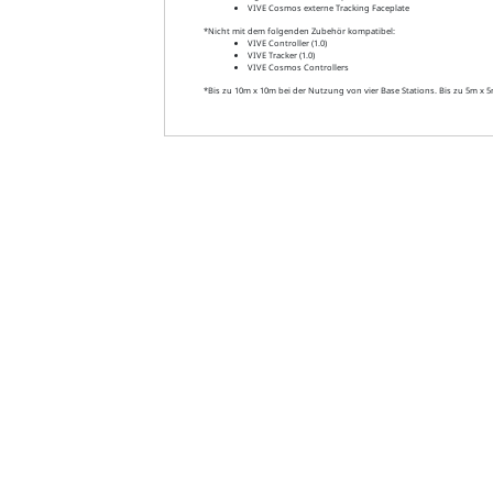
VIVE Cosmos externe Tracking Faceplate
*Nicht mit dem folgenden Zubehör kompatibel:
VIVE Controller (1.0)
VIVE Tracker (1.0)
VIVE Cosmos Controllers
*Bis zu 10m x 10m bei der Nutzung von vier Base Stations. Bis zu 5m x 