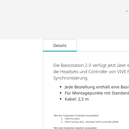
Details
Die Basisstation 2.0 verfügt jetzt über
die Headsets und Controller von VIVE P
Synchronisierung.
Jede Bestellung enthält eine Basi
Für Montagepunkte mit Standar
Kabel: 2,5 m
*Mit den folgenden Produkten kompatibel:
VIVE Pro Serie
VIVE Cosmos Elite - erfordert VIVE Controller (2018)
*Mit dem folgenden Zubehör kompatibel: