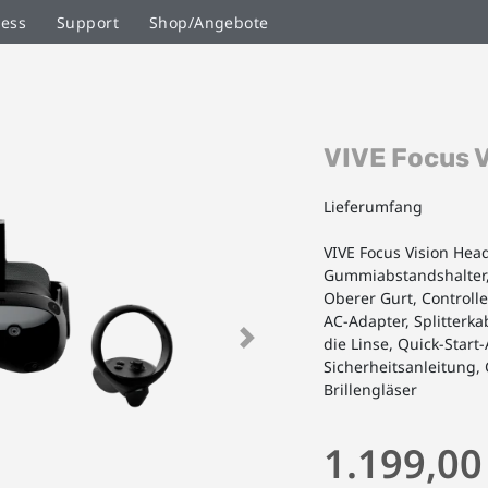
ness
Support
Shop/Angebote
Zum
VIVE Focus V
Anfang
der
Bildgalerie
Lieferumfang
springen
VIVE Focus Vision Head
Gummiabstandshalter, 
Oberer Gurt, Controller
AC-Adapter, Splitterk
die Linse, Quick-Start
Next
Sicherheitsanleitung,
Brillengläser
1.199,00