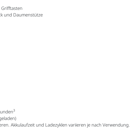
Grifftasten
tick und Daumenstütze
3
Stunden
geladen)
eren. Akkulaufzeit und Ladezyklen variieren je nach Verwendung.