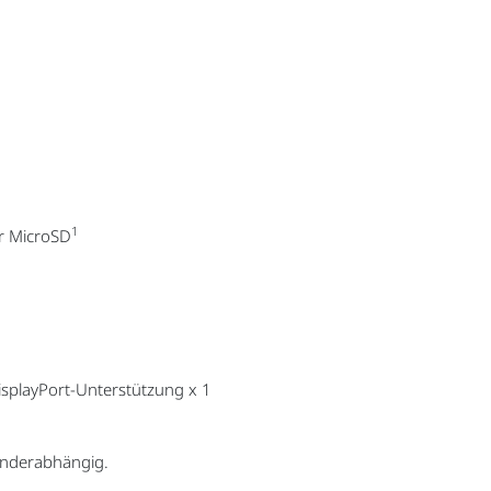
1
er MicroSD
isplayPort-Unterstützung x 1
länderabhängig.