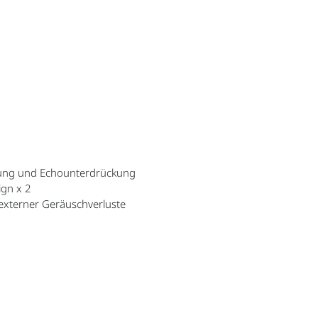
kung und Echounterdrückung
ign x 2
externer Geräuschverluste