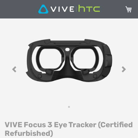
Mein 
Zum
Z
Ende
A
der
de
Bildgalerie
Bi
springen
sp
Previous
Next
VIVE Focus 3 Eye Tracker (Certified
Refurbished)