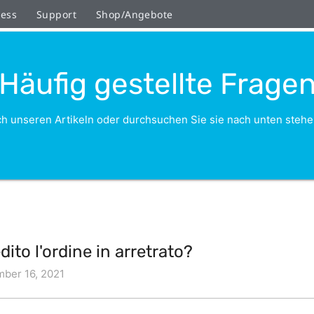
ness
Support
Shop/Angebote
Häufig gestellte Frage
h unseren Artikeln oder durchsuchen Sie sie nach unten stehe
ito l'ordine in arretrato?
ber 16, 2021