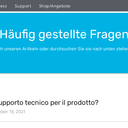
ness
Support
Shop/Angebote
Häufig gestellte Frage
h unseren Artikeln oder durchsuchen Sie sie nach unten stehe
pporto tecnico per il prodotto?
er 16, 2021