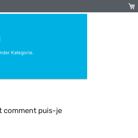
Mein
n
nder Kategorie.
et comment puis-je