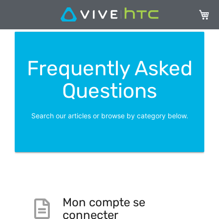
My Ca
Frequently Asked
Questions
Search our articles or browse by category below.
Mon compte se
connecter