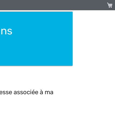
My C
ons
resse associée à ma