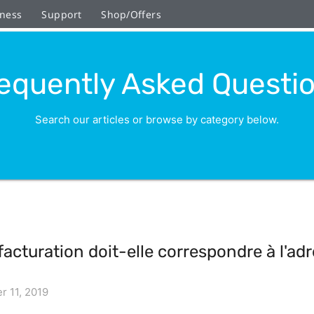
ness
Support
Shop/Offers
equently Asked Questi
Search our articles or browse by category below.
acturation doit-elle correspondre à l'ad
r 11, 2019