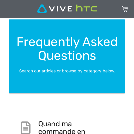
My Ca
Frequently Asked
Questions
Search our articles or browse by category below.
Quand ma
commande en