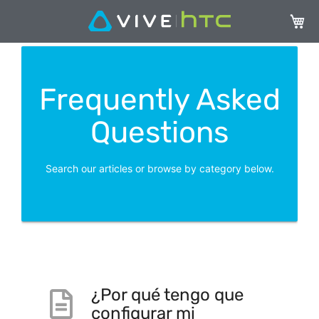
My Ca
Frequently Asked
Questions
Search our articles or browse by category below.
¿Por qué tengo que
configurar mi