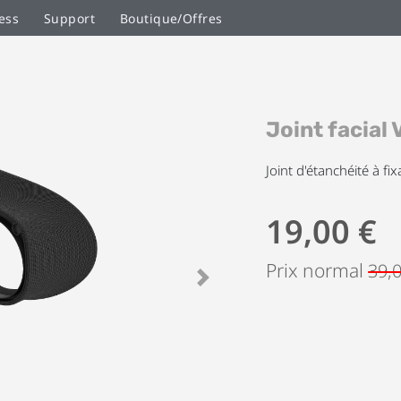
ess
Support
Boutique/Offres
Skip
Joint facial 
to
the
beginning
Joint d'étanchéité à fix
of
the
19,00 €
images
gallery
Prix normal
39,
Next