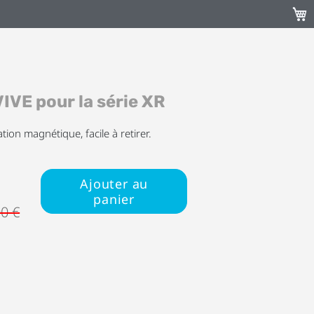
Mon 
VIVE pour la série XR
ation magnétique, facile à retirer.
Ajouter au
panier
00 €