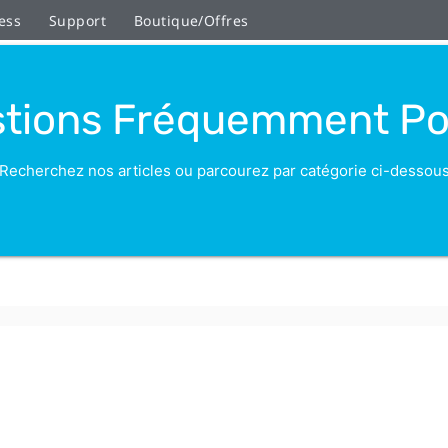
ess
Support
Boutique/Offres
tions Fréquemment P
Recherchez nos articles ou parcourez par catégorie ci-dessou