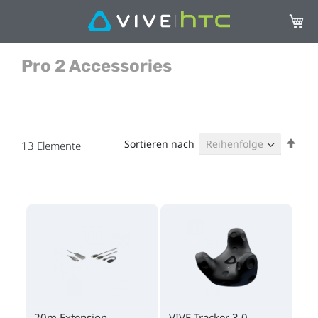
Mein 
Pro 2 Accessories
Abst
Sortieren nach
13
Elemente
sort
20m Extension
VIVE Tracker 3.0