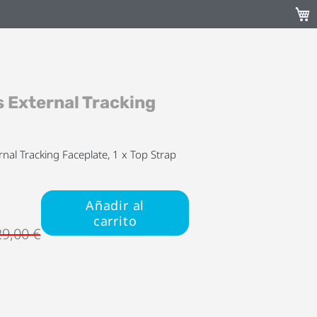
Mi c
 External Tracking
rnal Tracking Faceplate, 1 x Top Strap
Añadir al
carrito
29,00 €