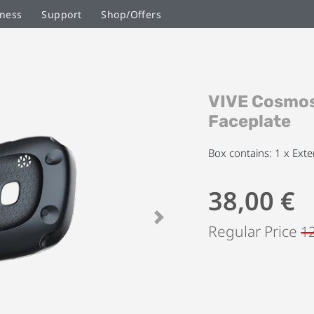
ness
Support
Shop/Offers
Saltar
VIVE Cosmos
al
comienzo
Faceplate
de
la
Box contains: 1 x Exte
galería
de
38,00 €
imágenes
Next
Regular Price
1