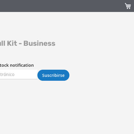
Mi c
ll Kit - Business
tock notification
Suscribirse