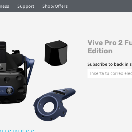
ness
Support
Shop/Offers
Saltar
Vive Pro 2 Fu
al
comienzo
Edition
de
la
Subscribe to back in s
galería
de
imágenes
Next