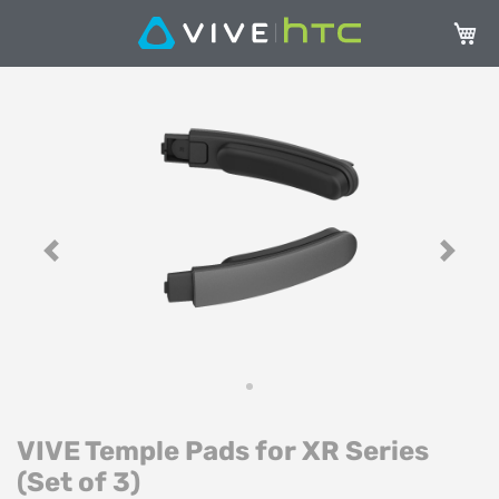
Mi ces
Saltar
Sa
al
al
final
c
de
d
la
la
galería
ga
de
d
imágenes
i
Previous
Next
VIVE Temple Pads for XR Series
(Set of 3)