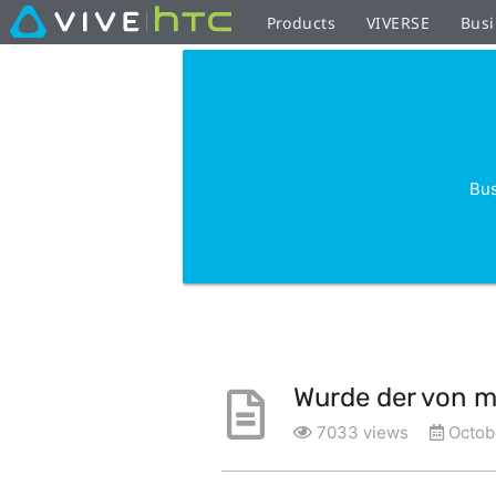
Products
VIVERSE
Busi
Bus
Wurde der von mi
7033 views
Octob