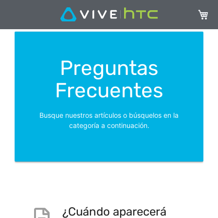
Mi ces
Preguntas
Frecuentes
Busque nuestros artículos o búsquelos en la
categoría a continuación.
¿Cuándo aparecerá