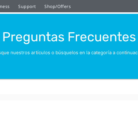
ness
Support
Shop/Offers
Preguntas Frecuentes
que nuestros artículos o búsquelos en la categoría a continuac