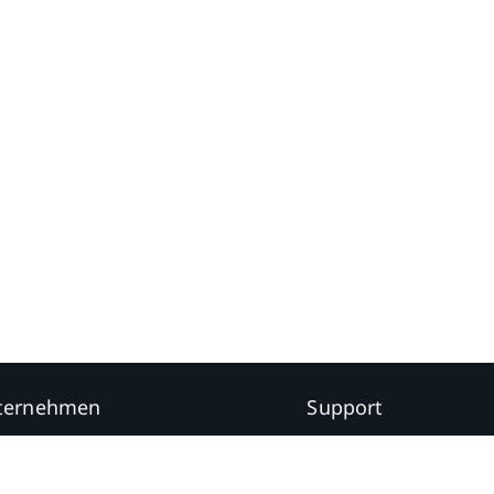
ternehmen
Support
en
VIVE Support
tner
Setup | Herunterladen
ite, Website-Performance analysieren und persönliche Erfahrung und Werbung bie