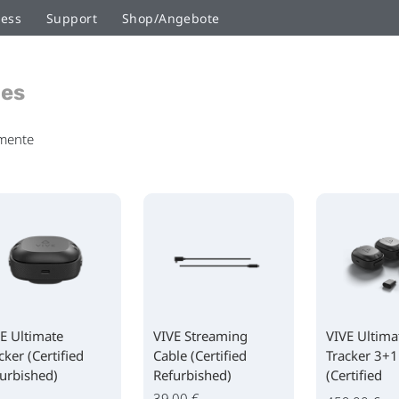
ness
Support
Shop/Angebote
ies
mente
E Ultimate
VIVE Streaming
VIVE Ultima
cker (Certified
Cable (Certified
Tracker 3+1
urbished)
Refurbished)
(Certified
Refurbished
39,00 €