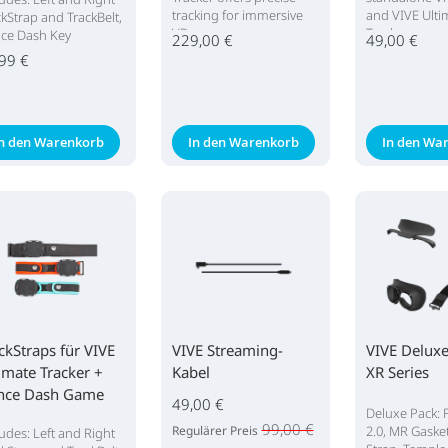
tracking for immersive
and VIVE Ulti
ckStrap and TrackBelt,
VR.
Tracker
ce Dash Key
229,00 €
49,00 €
99 €
In den Warenkorb
In den Warenkorb
In den Wa
ckStraps für VIVE
VIVE Streaming-
VIVE Deluxe
imate Tracker +
Kabel
XR Series
nce Dash Game
49,00 €
Deluxe Pack: 
y
99,00 €
Regulärer Preis
2.0, MR Gaske
ludes: Left and Right