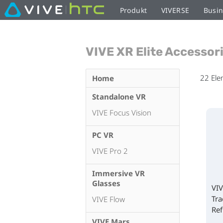
Produkt
VIVERSE
Busi
VIVE XR Elite Accessor
22
Ele
Home
Standalone VR
VIVE Focus Vision
PC VR
VIVE Pro 2
Immersive VR
Glasses
VIV
Tra
VIVE Flow
Ref
VIVE Mars