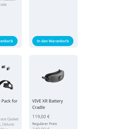
mate
renkorb
In den Warenkorb
 Pack for
VIVE XR Battery
Cradle
119,00 €
Face Gasket
Regulärer Preis
t, Deluxe