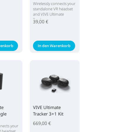
Wirelessly connects your
standalone VR headset
and VIVE Ultimate
Tracker
39,00 €
renkorb
In den Warenkorb
te
VIVE Ultimate
gle
Tracker 3+1 Kit
669,00 €
nnects your
R headset