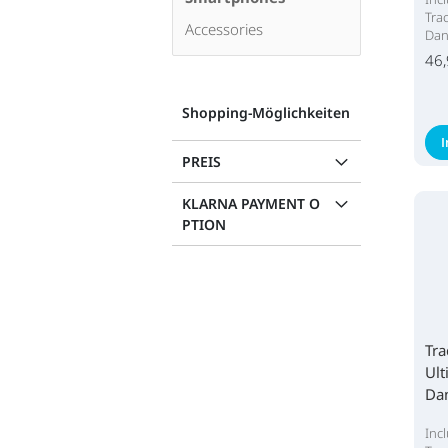
Tra
Accessories
Dan
46,
Shopping-Möglichkeiten
PREIS
KLARNA PAYMENT O
PTION
Tra
Ult
Da
Ke
Inc