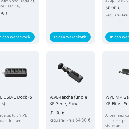
Strap, Temple 
ckStrap and TrackBelt,
ce Dash Key
50,00 €
99 €
Regulärer Prei
In den Warenkorb
In den Warenkorb
In den Wa
E USB-C Dock (5
VIVE-Tasche für die
VIVE MR Gas
ts)
XR-Serie, Flow
XR Elite - Se
32,00 €
rge up to 5 VIVE
A forehead cu
64,00 €
imate Trackers
Regulärer Preis
increases per
vision and spa