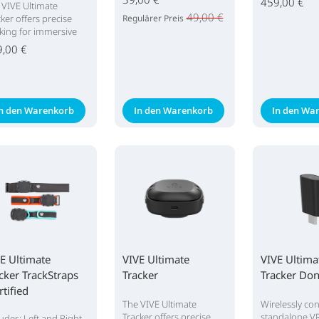
459,00 €
 VIVE Ultimate
49,00 €
ker offers precise
Regulärer Preis
cking for immersive
9,00 €
In den Warenkorb
In den Warenkorb
In den Wa
E Ultimate
VIVE Ultimate
VIVE Ultima
cker TrackStraps
Tracker
Tracker Don
rtified
The VIVE Ultimate
Wirelessly co
urbished)
Tracker offers precise
standalone V
ludes: Left and Right