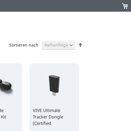
Mein
Absteigend
Sortieren nach
sortieren
te
VIVE Ultimate
 Kit
Tracker Dongle
(Certified
)
Refurbished)