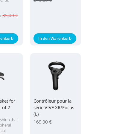
249,00 €
Clips
85,00 €
s
renkorb
In den Warenkorb
ket for
Contrôleur pour la
t of 2
série VIVE XR/Focus
(L)
shion that
169,00 €
ipheral
tial