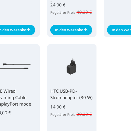
face cover
24,00 €
49,00 €
Regulärer Preis
In den Warenkorb
In den Warenkorb
In den Wa
VE Wired
HTC USB-PD-
eaming Cable
Stromadapter (30 W)
splayPort mode
14,00 €
patible)
9,00 €
29,00 €
Regulärer Preis