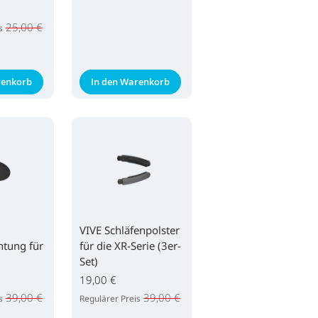
25,00 €
s
renkorb
In den Warenkorb
VIVE Schläfenpolster
htung für
für die XR-Serie (3er-
Set)
19,00 €
39,00 €
39,00 €
s
Regulärer Preis