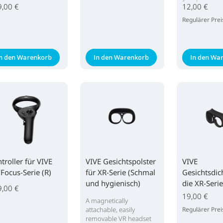
freedom.
9,00 €
12,00 €
Regulärer Prei
In den Warenkorb
In den Warenkorb
In den Wa
troller für VIVE
VIVE Gesichtspolster
VIVE
Focus-Serie (R)
für XR-Serie (Schmal
Gesichtsdic
und hygienisch)
die XR-Serie
9,00 €
19,00 €
A magnetically
attachable, easily
Regulärer Prei
removable VR headset